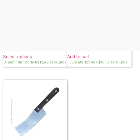
Kit de churrasco Modelo Novo
Kit de churrasco Recanto /
com afiador / cabo de madeira
cabo de madeira
A partir de
R$
149,00
R$
127,00
Select options
Add to cart
A partir de 12x de
R$
12,42
sem juros
Em até 12x de
R$
10,58
sem juros