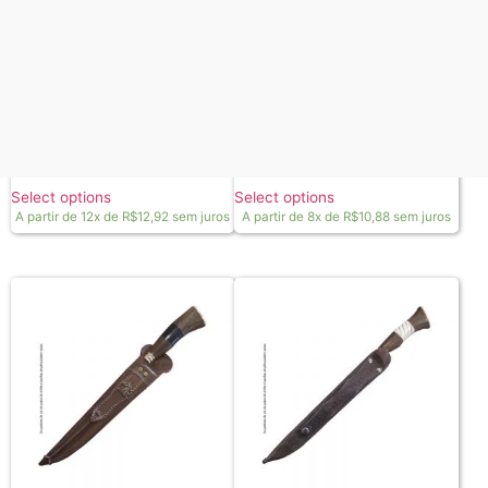
Kit churrasco Tradição no. 1
Faca churrasco Tradição nº 1 /
com chaira / cabo de osso
cabo de madeira
A partir de
R$
155,00
A partir de
R$
87,00
Select options
Select options
A partir de 12x de
R$
12,92
sem juros
A partir de 8x de
R$
10,88
sem juros