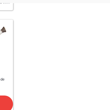
92
sem
 de