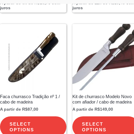
A partir de 9x de
R$
10,78
sem
A partir de 11x de
R$
10,45
se
juros
juros
Faca churrasco Tradição nº 1 /
Kit de churrasco Modelo Novo
cabo de madeira
com afiador / cabo de madeira
A partir de
R$
87,00
A partir de
R$
149,00
SELECT
SELECT
OPTIONS
OPTIONS