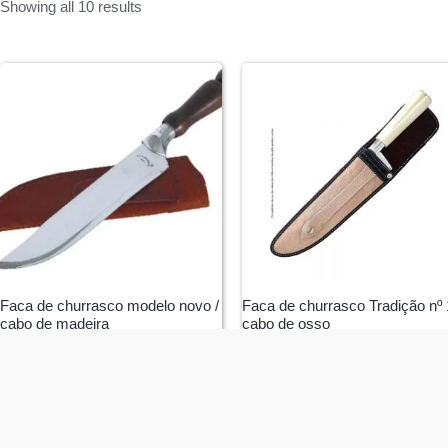
Showing all 10 results
Faca de churrasco modelo novo /
Faca de churrasco Tradição nº 
cabo de madeira
cabo de osso
A partir de
R$
97,00
A partir de
R$
115,00
SELECT
SELECT
OPTIONS
OPTIONS