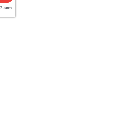
67
sem