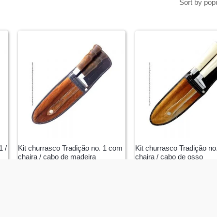
1 /
Kit churrasco Tradição no. 1 com
Kit churrasco Tradição no
chaira / cabo de madeira
chaira / cabo de osso
A partir de
R$
111,00
A partir de
R$
155,00
SELECT
SELECT
OPTIONS
OPTIONS