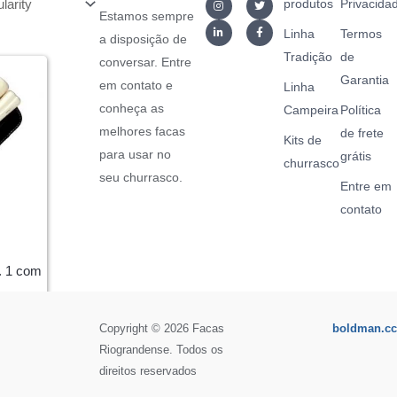
produtos
Privacida
Estamos sempre
Linha
Termos
a disposição de
Tradição
de
conversar. Entre
Garantia
em contato e
Linha
conheça as
Campeira
Política
melhores facas
de frete
Kits de
para usar no
grátis
churrasco
seu churrasco.
Entre em
contato
. 1 com
Copyright © 2026 Facas
boldman.cc
Riograndense. Todos os
direitos reservados