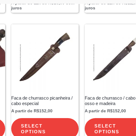
m
A partir de 11x de
R$
10,09
sem
A partir de 12x de
R$
12,
juros
juros
Faca de churrasco picanheira /
Faca de churrasco / cabo
cabo especial
osso e madeira
A partir de
R$
152,00
A partir de
R$
152,00
SELECT
SELECT
OPTIONS
OPTIONS