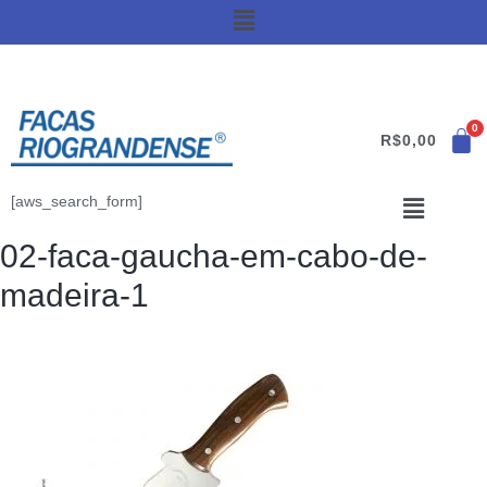
R$
0,00
[aws_search_form]
02-faca-gaucha-em-cabo-de-
madeira-1