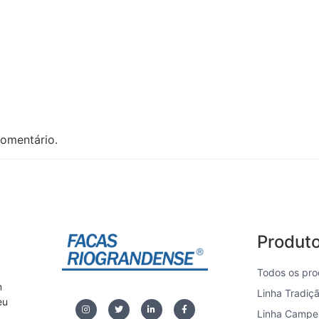
omentário.
Produt
Todos os pro
m
Linha Tradiç
eu
Linha Campe