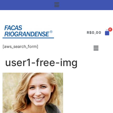
R$
0,00
[aws_search_form]
user1-free-img